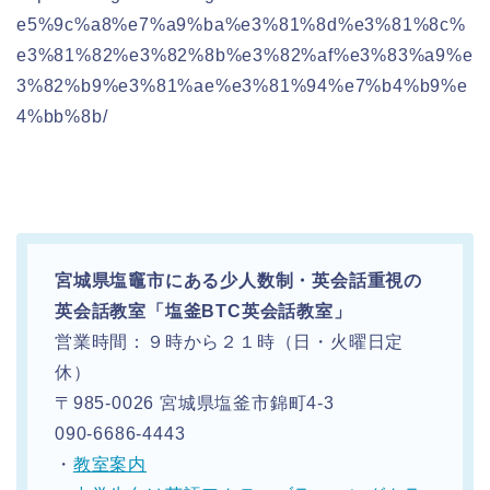
e5%9c%a8%e7%a9%ba%e3%81%8d%e3%81%8c%
e3%81%82%e3%82%8b%e3%82%af%e3%83%a9%e
3%82%b9%e3%81%ae%e3%81%94%e7%b4%b9%e
4%bb%8b/
宮城県塩竈市にある少人数制・英会話重視の
英会話教室「塩釜BTC英会話教室」
営業時間：９時から２１時（日・火曜日定
休）
〒985-0026 宮城県塩釜市錦町4-3
090-6686-4443
・
教室案内