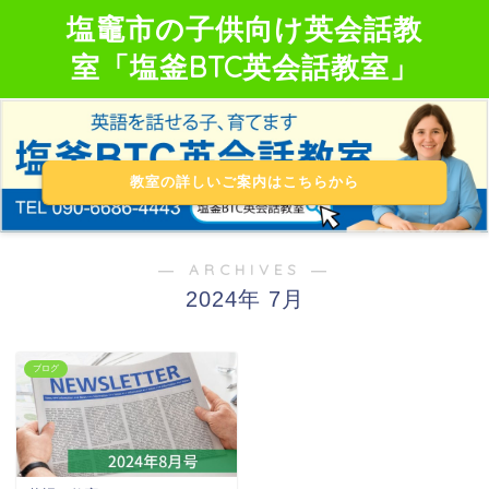
塩竈市の子供向け英会話教
室「塩釜BTC英会話教室」
教室の詳しいご案内はこちらから
― ARCHIVES ―
2024年 7月
ブログ