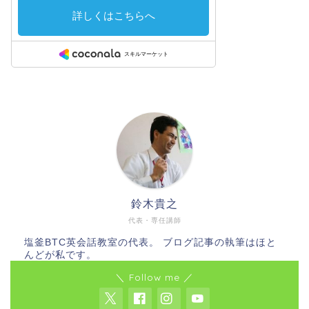
鈴木貴之
代表・専任講師
塩釜BTC英会話教室の代表。 ブログ記事の執筆はほと
んどが私です。
＼ Follow me ／