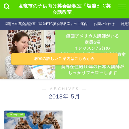
塩竈市の子供向け英会話教室「塩釜BTC英
会話教室」
塩竈市の英会話教室「塩釜BTC英会話教室」のご案内
お問い合わせ
特定
教室の詳しいご案内はこちらから
― ARCHIVES ―
2018年 5月
Uncategorized