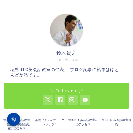
鈴木貴之
代表・専任講師
塩釜BTC英会話教室の代表。 ブログ記事の執筆はほと
んどが私です。
＼ Follow me ／
塩竈市の英会話教室
英語アクティブラーニ
塩釜BTC英会話教室へ
塩釜BTC英会話教室規
Facebookページ
「塩釜BTC英会話教
ングクラス
のアクセス
約
室」のご案内