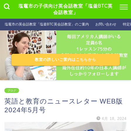
塩竈市の子供向け英会話教室「塩釜BTC英
会話教室」
塩竈市の英会話教室「塩釜BTC英会話教室」のご案内
お問い合わせ
特定
教室の詳しいご案内はこちらから
ブログ
英語と教育のニュースレター WEB版
2024年5月号
4月 18, 2024