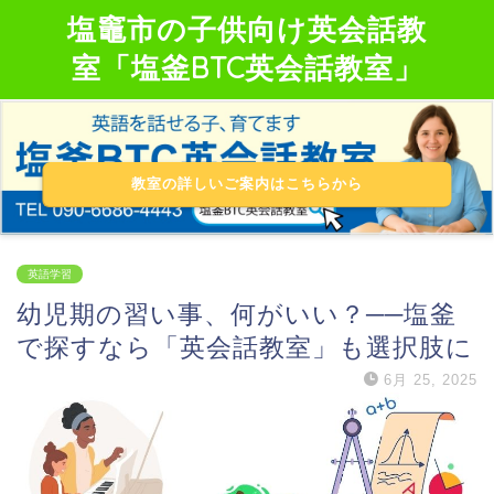
塩竈市の子供向け英会話教
室「塩釜BTC英会話教室」
教室の詳しいご案内はこちらから
英語学習
幼児期の習い事、何がいい？──塩釜
で探すなら「英会話教室」も選択肢に
6月 25, 2025