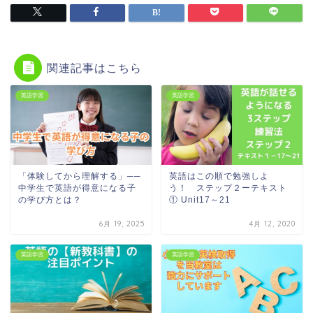
関連記事はこちら
英語学習
英語学習
「体験してから理解する」──
英語はこの順で勉強しよ
中学生で英語が得意になる子
う！ ステップ２ーテキスト
の学び方とは？
① Unit17～21
6月 19, 2025
4月 12, 2020
英語学習
英語学習