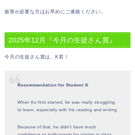
振替が必要な方はお早めにご連絡ください。
2025年12月『今月の生徒さん賞』
今月の生徒さん賞は、K君！
Recommendation for Student K
When Ko first started, he was really struggling
to learn, especially with his reading and writing.
Because of that, he didn’t have much
confidence or enthusiasm for joining in class