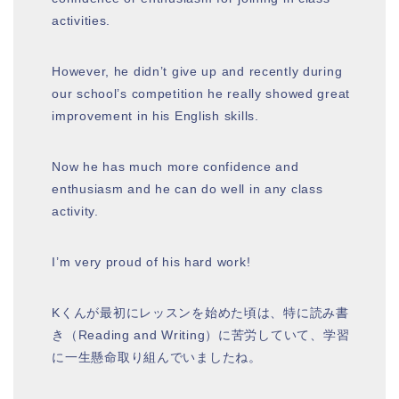
activities.
However, he didn’t give up and recently during
our school’s competition he really showed great
improvement in his English skills.
Now he has much more confidence and
enthusiasm and he can do well in any class
activity.
I’m very proud of his hard work!
Kくんが最初にレッスンを始めた頃は、特に読み書
き（Reading and Writing）に苦労していて、学習
に一生懸命取り組んでいましたね。