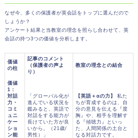
なぜ今、多くの保護者が英会話をトップに選んだので
しょうか？
アンケート結果と当教室の理念を照らし合わせて、英
会話の持つ3つの価値を分析します。
記事のコメント
価値
（保護者の声よ
教室の理念との結合
の柱
り）
価値
1：
対話
「グローバル化が
【英語＋αの力】
私た
力・
進んでいる状況を
ちが育成するのは、自
コミ
鑑みると、英語で
分の意見を伝える『度
ュニ
対話をする能力が
胸』や、相手を理解す
ケー
長けていた方が良
る『傾聴力』といっ
ショ
いから。（21歳/
た、人間関係の土台と
ン能
男性）」
なる対話力です。