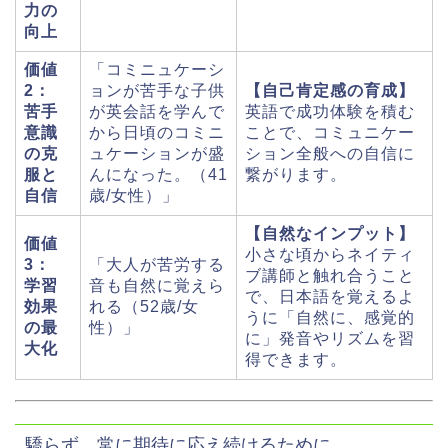
力の
向上
価値
「コミニュケーシ
2：
ョンが苦手な子供
【自己肯定感の育成】
苦手
が英会話を学んで
英語で成功体験を積む
意識
から日頃のコミニ
ことで、コミュニケー
の克
ュケーションが盛
ション全般への自信に
服と
んになった。（41
繋がります。
自信
歳/女性）」
【自然なインプット】
価値
小さな頃からネイティ
3：
「大人が苦労する
ブ講師と触れ合うこと
学習
音も自然に覚えら
で、日本語を覚えるよ
効果
れる（52歳/女
うに「自然に、感覚的
の最
性）」
に」発音やリズムを習
大化
得できます。
驕らず、常に期待に応え続けるために