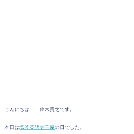
こんにちは！ 鈴木貴之です。
本日は
塩釜英語寺子屋
の日でした。