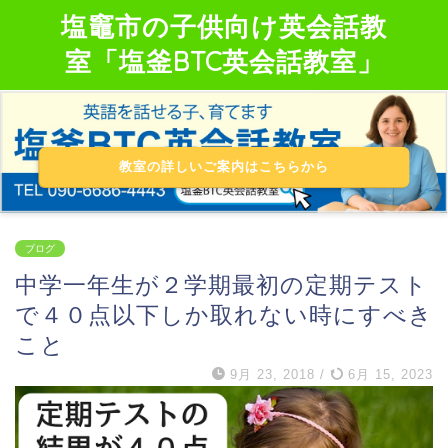
塩竈市の子供向け英会話教
室「塩釜BTC英会話教室」
教室の詳しいご案内はこちらから
ブログ
中学一年生が２学期最初の定期テスト
で４０点以下しか取れない時にすべき
こと
9月 23, 2018
/
6月 15, 2023