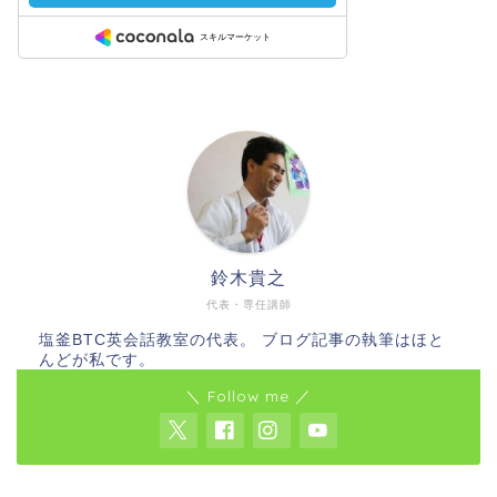
鈴木貴之
代表・専任講師
塩釜BTC英会話教室の代表。 ブログ記事の執筆はほと
んどが私です。
＼ Follow me ／